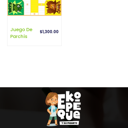
Juego De
$
1,300.00
Parchís