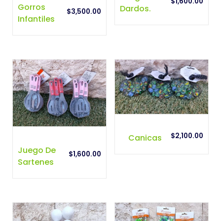
r
$
1,600.00
Gorros
Dardos.
p
$
3,500.00
Infantiles
o
p
u
l
a
r
i
d
a
d
$
2,100.00
Canicas
Juego De
$
1,600.00
Sartenes