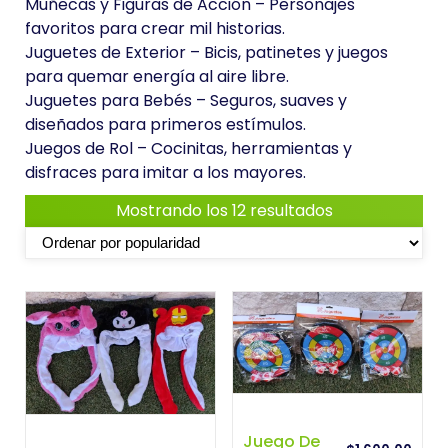
Muñecas y Figuras de Acción – Personajes
favoritos para crear mil historias.
Juguetes de Exterior – Bicis, patinetes y juegos
para quemar energía al aire libre.
Juguetes para Bebés – Seguros, suaves y
diseñados para primeros estímulos.
Juegos de Rol – Cocinitas, herramientas y
disfraces para imitar a los mayores.
O
Mostrando los 12 resultados
r
d
e
n
a
d
o
p
o
Juego De