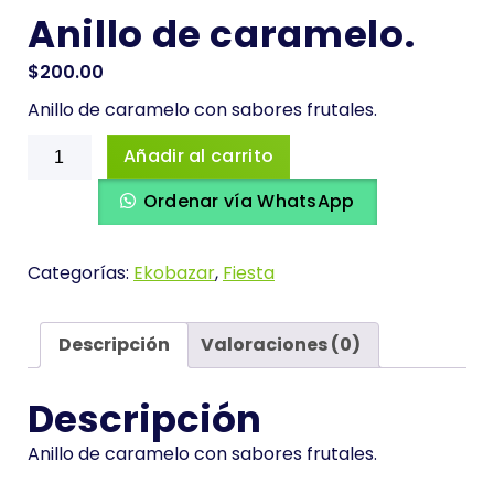
Anillo de caramelo.
$
200.00
Anillo de caramelo con sabores frutales.
Anillo
Añadir al carrito
de
caramelo.
Ordenar vía WhatsApp
cantidad
Categorías:
Ekobazar
,
Fiesta
Descripción
Valoraciones (0)
Descripción
Anillo de caramelo con sabores frutales.